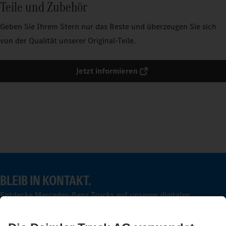
Teile und Zubehör
Geben Sie Ihrem Stern nur das Beste und überzeugen Sie sich
von der Qualität unserer Original-Teile.
Jetzt informieren
BLEIB IN KONTAKT.
Entdecke Mercedes-Benz Trucks auf unseren digitalen
Kanälen.