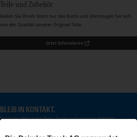
Teile und Zubehör
Geben Sie Ihrem Stern nur das Beste und überzeugen Sie sich
von der Qualität unserer Original-Teile.
Jetzt informieren
BLEIB IN KONTAKT.
Entdecke Mercedes-Benz Trucks auf unseren digitalen
Kanälen.